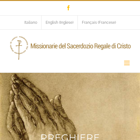
Salta
Facebook
al
contenuto
Italiano
English
(
Inglese
)
Français
(
Francese
)
PREGHIERE