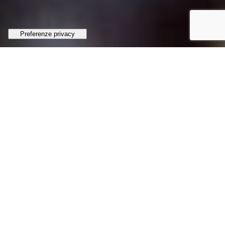
STORIA DELL’ISTITUTO
“Siete seme di
santità gettato a
piene mani nei
solchi della storia”
Papa Benedetto XVI sugli Istituti