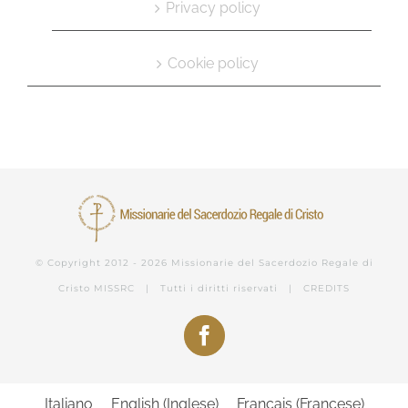
Privacy policy
Cookie policy
© Copyright 2012 -
2026 Missionarie del Sacerdozio Regale di
Cristo
MISSRC
| Tutti i diritti riservati |
CREDITS
Facebook
Italiano
English
(
Inglese
)
Français
(
Francese
)