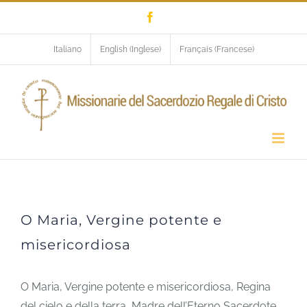
Salta
Facebook
al
contenuto
Italiano
English
(
Inglese
)
Français
(
Francese
)
O Maria, Vergine potente e
misericordiosa
O Maria, Vergine potente e
misericordiosa
O Maria, Vergine potente e misericordiosa, Regina
del cielo e della terra, Madre dell’Eterno Sacerdote,