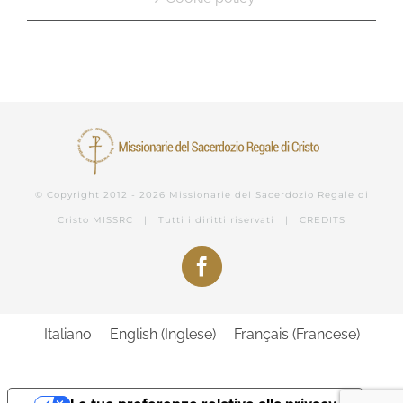
© Copyright 2012 -
2026 Missionarie del Sacerdozio Regale di
Cristo
MISSRC
| Tutti i diritti riservati |
CREDITS
Facebook
Italiano
English
(
Inglese
)
Français
(
Francese
)