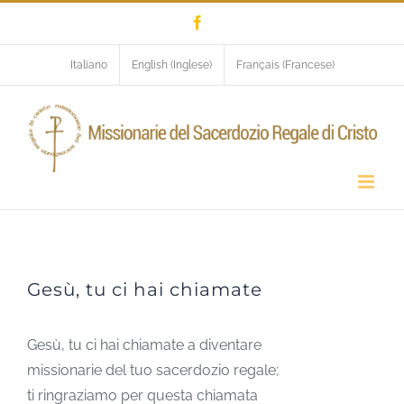
Salta
Facebook
al
contenuto
Italiano
English
(
Inglese
)
Français
(
Francese
)
Gesù, tu ci hai chiamate
Gesù, tu ci hai chiamate
Gesù, tu ci hai chiamate a diventare
missionarie del tuo sacerdozio regale;
ti ringraziamo per questa chiamata