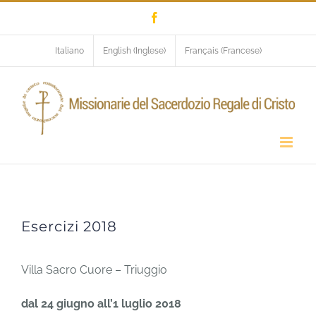
Salta
Facebook
al
contenuto
Italiano
English
(
Inglese
)
Français
(
Francese
)
Esercizi 2018
Esercizi 2018
Villa Sacro Cuore – Triuggio
dal 24 giugno all’1 luglio 2018