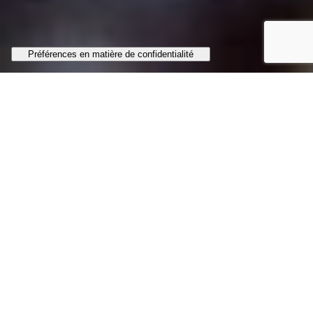
« Soyez des
semences de
sainteté, jetées
à pleines mains
dans les sillons