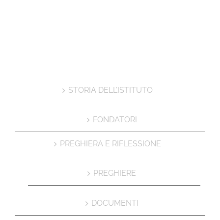
STORIA DELL’ISTITUTO
FONDATORI
PREGHIERA E RIFLESSIONE
PREGHIERE
DOCUMENTI