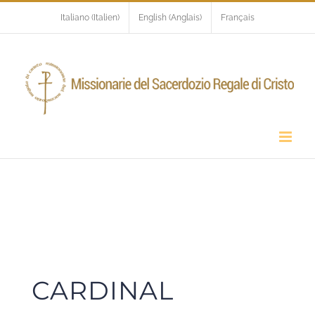
Skip
Italiano
(
Italien
)
English
(
Anglais
)
Français
to
content
CARDINAL