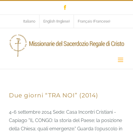
Salta
Facebook
al
contenuto
Italiano
English
(
Inglese
)
Français
(
Francese
)
Eventi 2013-2014
Due giorni “TRA NOI” (2014)
4-6 settembre 2014 Sede: Casa Incontri Cristiani -
Capiago "IL CONGO: la storia del Paese; la posizione
della Chiesa; quali emergenze." Guarda l'opuscolo in